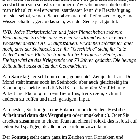
verstärkt um sich selbst zu kümmern. Zwischenmenschlich sollte
man nicht allzu viel erwarten, stattdessen kann die Beschäftigung
mit sich selbst, seinen Plänen aber auch mit Tiefenpsychologie und
Wissenschaften, genau das sein, was der Seele jetzt gut tut.
[NB: Jedes Tierkreiszeichen und jeder Planet haben mehrere
Bedeutungen. So viele, dass es eher verwirrend wäre, in einem
Wochenendbericht ALLE aufzuzählen. Erwähnen möchte ich aber
noch, dass der Steinbock auch für "Geschichte" steht, für "alte
Zeiten" und der Pluto für traumatische Ereignisse. Heute, am
Freitag wird an das Kriegsende vor 70 Jahren gedacht. Die heutige
Zeitqualität passt gut zu den Gedenkfeiern]
Am
Samstag
herrscht dann eine „gemischte“ Zeitqualität vor: Der
Mond steht immer noch im Steinbock, aber auch gleichzeitig im
Spannungsaspekt zum URANUS – da kämpfen Verpflichtung,
Arbeit und Planung mit dem Bedürfnis, frei zu sein, sich mit
anderen zu treffen und nach geistigem Input.
Am besten, Sie bringen eine Balance in beide Seiten.
Erst die
Arbeit und dann das Vergnügen
oder umgekehrt :-). Oder Sie
arbeiten zusammen in einem Team an einem Projekt, das ist jetzt auf
jeden Fall spaßiger, als alleine vor sich hinzuwerkeln.
Der
Sonntag
steht dann ganz im Zeichen von Kontakten und