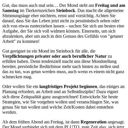
Gut, das muss auch mal sein… Der Mond steht am
Freitag und am
Samstag
im Tierkreiszeichen
Steinbock
. Das macht die allgemeine
Stimmungslage eher nüchtern, ernst und vorsichtig. Achten Sie
darauf, dass Sie das Leben jetzt nicht zu pessimistisch sehen oder
sich von etwas runterziehen lassen – suchen Sie sich am besten eine
Aufgabe, der Sie sich voll widmen können. Einerseits, um sich
abzulenken, aber um auch in den Genuss des Gefühls von "getaner
Arbeit" zu kommen!
Gut geeignet ist ein Mond im Steinbock für alle, die
Verpflichtungen privater oder auch beruflicher Natur
zu
erfüllen haben. Denn tendenziell macht uns diese Mondstellung
bereiter, persönliche Bedürfnisse mehr nach hinten zu stellen und
das zu tun, was getan werden muss, auch wenn es einem nicht ganz
schmecken mag.
Oder wollen Sie ein
langfristiges Projekt beginnen
, das einiges an
Planung erfordert, an Arbeit und an Selbstdisziplin? Dazu eignet
sich diese Zeitqualität ganz ausgezeichnet! Entwickeln Sie heute
Strategien, wie Sie vorgehen wollen und veranschlagen Sie, was
genau Sie tun wollen und welche Zeit/Kosten dabei entstehen
werden.
Ab dem frühen Abend am Freitag, ist dann
Regeneration
angesagt.
Der Mond verbindet sich mit dem PLUTO, gute Zeit also, sich jetzt