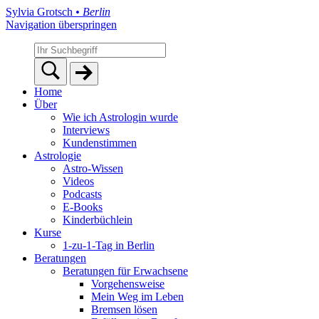
Sylvia Grotsch
• Berlin
Navigation überspringen
Home
Über
Wie ich Astrologin wurde
Interviews
Kundenstimmen
Astrologie
Astro-Wissen
Videos
Podcasts
E-Books
Kinderbüchlein
Kurse
1-zu-1-Tag in Berlin
Beratungen
Beratungen für Erwachsene
Vorgehensweise
Mein Weg im Leben
Bremsen lösen