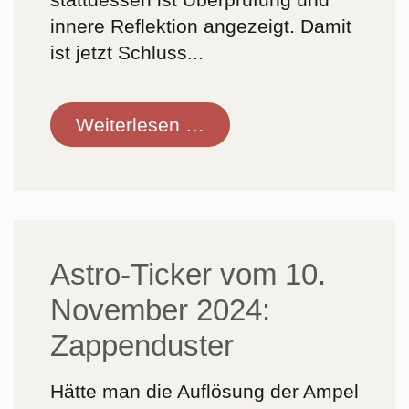
innere Reflektion angezeigt. Damit
ist jetzt Schluss...
Astro-
Weiterlesen …
Ticker
vom
14.
November
2024:
Astro-Ticker vom 10.
Saturn
November 2024:
wird
wieder
Zappenduster
direktläufig!
Hätte man die Auflösung der Ampel