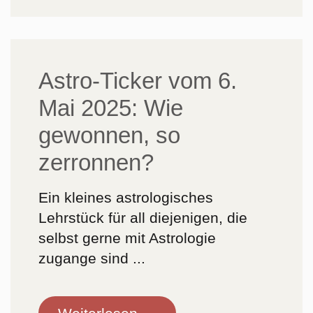
vom
3.
Januar
2026:
Astro-Ticker vom 6.
Stromausfall
Mai 2025: Wie
in
Berlin-
gewonnen, so
Zehlendorf
zerronnen?
Ein kleines astrologisches
Lehrstück für all diejenigen, die
selbst gerne mit Astrologie
zugange sind ...
Astro-