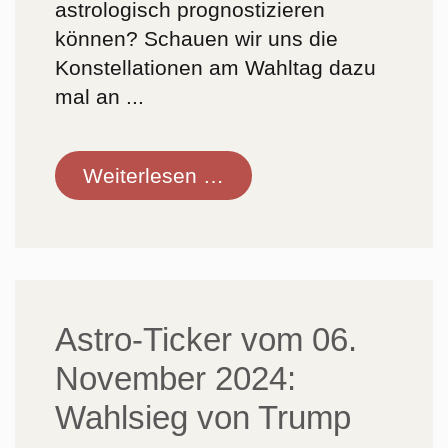
astrologisch prognostizieren
können? Schauen wir uns die
Konstellationen am Wahltag dazu
mal an ...
Astro-
Weiterlesen …
Ticker
vom
10.
November
2024:
Astro-Ticker vom 06.
Zappenduster
November 2024:
Wahlsieg von Trump