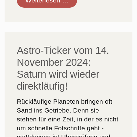
Weiterlesen …
Ticker
vom
6.
Mai
2025:
Astro-Ticker vom 14.
Wie
November 2024:
gewonnen,
so
Saturn wird wieder
zerronnen?
direktläufig!
Rückläufige Planeten bringen oft
Sand ins Getriebe. Denn sie
stehen für eine Zeit, in der es nicht
um schnelle Fotschritte geht -
stattdessen ist Überprüfung und