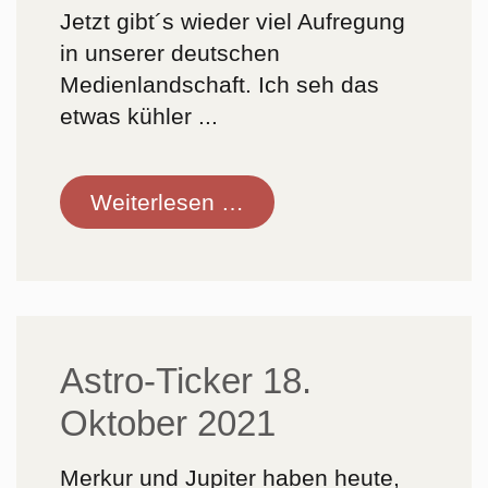
Jetzt gibt´s wieder viel Aufregung
in unserer deutschen
Medienlandschaft. Ich seh das
etwas kühler ...
Astro-
Weiterlesen …
Ticker
vom
06.
November
2024:
Astro-Ticker 18.
Wahlsieg
Oktober 2021
von
Trump
Merkur und Jupiter haben heute,