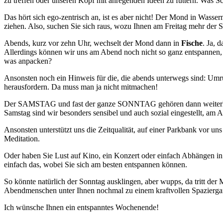
zu treffen oder unseren Kopf mit anregenden Ideen zu füttern. Was Sc
Das hört sich ego-zentrisch an, ist es aber nicht! Der Mond in Wasser
ziehen. Also, suchen Sie sich raus, wozu Ihnen am Freitag mehr der Si
Abends, kurz vor zehn Uhr, wechselt der Mond dann in
Fische
. Ja,
Allerdings können wir uns am Abend noch nicht so ganz entspannen
was anpacken?
Ansonsten noch ein Hinweis für die, die abends unterwegs sind: Umrun
herausfordern. Da muss man ja nicht mitmachen!
Der
SAMSTAG
und fast der ganze
SONNTAG
gehören dann weiterhi
Samstag sind wir besonders sensibel und auch sozial eingestellt, am 
Ansonsten unterstützt uns die Zeitqualität, auf einer Parkbank vor u
Meditation.
Oder haben Sie Lust auf Kino, ein Konzert oder einfach Abhängen i
einfach das, wobei Sie sich am besten entspannen können.
So könnte natürlich der Sonntag ausklingen, aber wupps, da tritt d
Abendmenschen unter Ihnen nochmal zu einem kraftvollen Spaziergang 
Ich wünsche Ihnen ein entspanntes Wochenende!