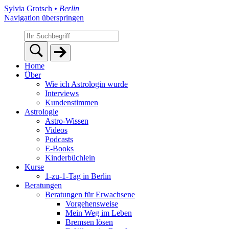
Sylvia Grotsch
• Berlin
Navigation überspringen
Home
Über
Wie ich Astrologin wurde
Interviews
Kundenstimmen
Astrologie
Astro-Wissen
Videos
Podcasts
E-Books
Kinderbüchlein
Kurse
1-zu-1-Tag in Berlin
Beratungen
Beratungen für Erwachsene
Vorgehensweise
Mein Weg im Leben
Bremsen lösen