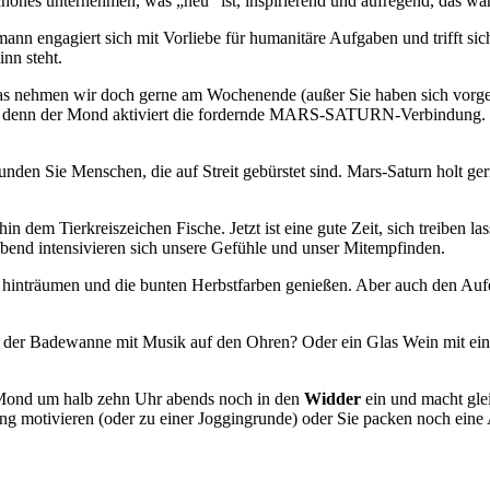
hönes unternehmen, was „neu“ ist, inspirierend und aufregend, das wär 
mann engagiert sich mit Vorliebe für humanitäre Aufgaben und trifft si
nn steht.
 das nehmen wir doch gerne am Wochenende (außer Sie haben sich vor
, denn der Mond aktiviert die fordernde MARS-SATURN-Verbindung. Di
den Sie Menschen, die auf Streit gebürstet sind. Mars-Saturn holt ger
n dem Tierkreiszeichen Fische. Jetzt ist eine gute Zeit, sich treiben l
Abend intensivieren sich unsere Gefühle und unser Mitempfinden.
ns hinträumen und die bunten Herbstfarben genießen. Aber auch den Aufe
n der Badewanne mit Musik auf den Ohren? Oder ein Glas Wein mit ei
er Mond um halb zehn Uhr abends noch in den
Widder
ein und macht gle
motivieren (oder zu einer Joggingrunde) oder Sie packen noch eine Au