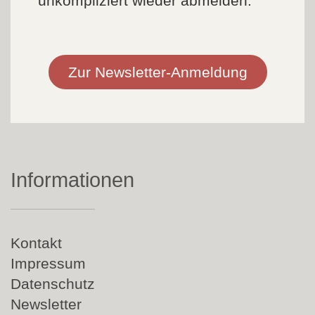
unkompliziert wieder abmelden.
Zur Newsletter-Anmeldung
Informationen
Navigation
Kontakt
überspringen
Impressum
Datenschutz
Newsletter