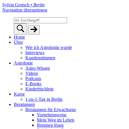
Sylvia Grotsch
• Berlin
Navigation überspringen
Home
Über
Wie ich Astrologin wurde
Interviews
Kundenstimmen
Astrologie
Astro-Wissen
Videos
Podcasts
E-Books
Kinderbüchlein
Kurse
1-zu-1-Tag in Berlin
Beratungen
Beratungen für Erwachsene
Vorgehensweise
Mein Weg im Leben
Bremsen lösen