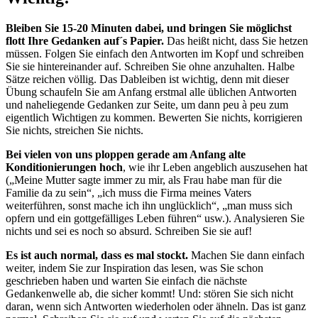
Bleiben Sie 15-20 Minuten dabei, und bringen Sie möglichst
flott Ihre Gedanken auf´s Papier.
Das heißt nicht, dass Sie hetzen
müssen. Folgen Sie einfach den Antworten im Kopf und schreiben
Sie sie hintereinander auf. Schreiben Sie ohne anzuhalten. Halbe
Sätze reichen völlig. Das Dableiben ist wichtig, denn mit dieser
Übung schaufeln Sie am Anfang erstmal alle üblichen Antworten
und naheliegende Gedanken zur Seite, um dann peu à peu zum
eigentlich Wichtigen zu kommen. Bewerten Sie nichts, korrigieren
Sie nichts, streichen Sie nichts.
Bei vielen von uns ploppen gerade am Anfang alte
Konditionierungen hoch
, wie ihr Leben angeblich auszusehen hat
(„Meine Mutter sagte immer zu mir, als Frau habe man für die
Familie da zu sein“, „ich muss die Firma meines Vaters
weiterführen, sonst mache ich ihn unglücklich“, „man muss sich
opfern und ein gottgefälliges Leben führen“ usw.). Analysieren Sie
nichts und sei es noch so absurd. Schreiben Sie sie auf!
Es ist auch normal, dass es mal stockt.
Machen Sie dann einfach
weiter, indem Sie zur Inspiration das lesen, was Sie schon
geschrieben haben und warten Sie einfach die nächste
Gedankenwelle ab, die sicher kommt! Und: stören Sie sich nicht
daran, wenn sich Antworten wiederholen oder ähneln. Das ist ganz