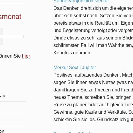
Sonne Konjunktion Merkur
Das Denken dreht sich um die eigene
ismonat
über sich selbst nach. Setzen Sie von
bereits etwas in die Realität um. Eig
und Begeisterung verfolgt oder vorget
Dinge etwas zu sehr aus seinem Blickwi
schlimmsten Fall will man Wahrheiten,
Kenntnis nehmen.
 können Sie
hier
Merkur Sextil Jupiter
Positives, aufbauendes Denken. Mach
sagen Sie Ihnen etwas Nettes (was na
damit tragen Sie zu Frieden und Freude
auf
neues Thema, schreiben Sie, bringen 
Reise zu planen oder auch gleich zu e
Gewinne, gute Käufe und Verkäufe. S
schicken Sie sie los. Grundsätzlich gu
026