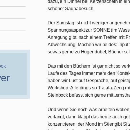
dazu, ein Dinner bei Kerzenschein in e
schöner Saunabesuch.
Der
Samstag
ist nicht weniger angeneh
Spannungsaspekt zur SONNE (im Wasse
Anregung gibt, nach einem Treffen mit 
Abwechslung. Machen wir beides: Input 
sowas gerne zu Hugendubel, Bücher sch
ook
Das mit den Büchern ist gar nicht so ve
Laufe des Tages immer mehr den Kontak
wer
haben wir Lust auf Gespräche, auf geisti
Workshop. Allerdings so Tralala-Zeug mö
Steinbock befasst sich gerne mit „ernst
Und wenn Sie noch was arbeiten wollen
verlangt, dann klappt das heute auch gut
konzentrieren, der Mond im Stier gibt Si