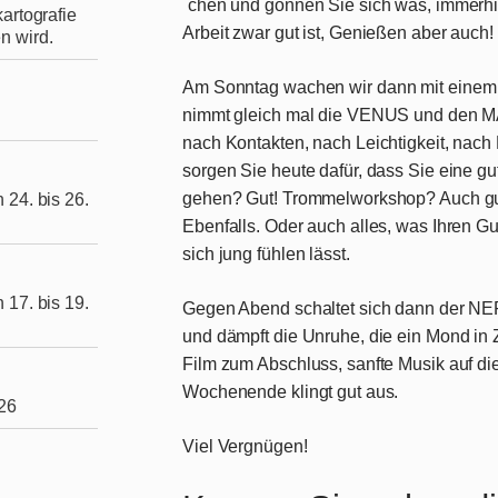
´chen und gönnen Sie sich was, immerhin
artografie
Arbeit zwar gut ist, Genießen aber auch!
n wird.
Am
Sonntag
wachen wir dann mit einem
nimmt gleich mal die VENUS und den MA
nach Kontakten, nach Leichtigkeit, nach F
sorgen Sie heute dafür, dass Sie eine
gehen? Gut! Trommelworkshop? Auch gut
 24. bis 26.
Ebenfalls. Oder auch alles, was Ihren G
sich jung fühlen lässt.
 17. bis 19.
Gegen Abend schaltet sich dann der NEP
und dämpft die Unruhe, die ein Mond in Z
Film zum Abschluss, sanfte Musik auf di
Wochenende klingt gut aus.
026
Viel Vergnügen!