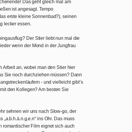
Wochenende! Das geht gleich mal am
ießen ist angesagt. Tempo
das erste kleine Sonnenbad?), seinen
g lecker essen.
ngausflug? Der Stier liebt nun mal die
ieder wenn der Mond in der Jungfrau
h Arbeit an, wobei man den Stier hier
, was Sie noch durchziehen müssen? Dann
angstreckenläufern - und vielleicht gibt’s
 mit den Kollegen? Am besten Sie
ehr sehnen wir uns nach Slow-go, der
s „a.b.h.ä.n.g.e.n“ ins Ohr. Das muss
n romantischer Film eignet sich auch