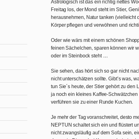
Astrologisch ist das ein richtig nettes 
Freitag
los, der Mond steht im
Stier
, Gen
herausnehmen, Natur tanken (vielleicht 
Körper pflegen und verwöhnen und richti
Oder wie wärs mit einem schönen Shoppi
feinen Sächelchen, sparen können wir w
oder im Steinbock steht …
Sie sehen, das hört sich so gar nicht nac
nicht unterschätzen sollte. Gibt’s was
tun Sie´s heute, der Stier gehört zu den L
ja noch ein kleines Kaffee-Schwätzchen
verführen sie zu einer Runde Kuchen.
Je mehr der Tag voranschreitet, desto m
NEPTUN schaltet sich ein und flüstert un
nicht zwangsläufig auf dem Sofa sein, ei