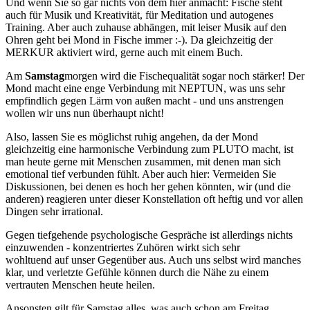
Und wenn Sie so gar nichts von dem hier anmacht: Fische steht
auch für Musik und Kreativität, für Meditation und autogenes
Training. Aber auch zuhause abhängen, mit leiser Musik auf den
Ohren geht bei Mond in Fische immer :-). Da gleichzeitig der
MERKUR aktiviert wird, gerne auch mit einem Buch.
Am
Samstag
morgen wird die Fischequalität sogar noch stärker! Der
Mond macht eine enge Verbindung mit NEPTUN, was uns sehr
empfindlich gegen Lärm von außen macht - und uns anstrengen
wollen wir uns nun überhaupt nicht!
Also, lassen Sie es möglichst ruhig angehen, da der Mond
gleichzeitig eine harmonische Verbindung zum PLUTO macht, ist
man heute gerne mit Menschen zusammen, mit denen man sich
emotional tief verbunden fühlt. Aber auch hier: Vermeiden Sie
Diskussionen, bei denen es hoch her gehen könnten, wir (und die
anderen) reagieren unter dieser Konstellation oft heftig und vor allen
Dingen sehr irrational.
Gegen tiefgehende psychologische Gespräche ist allerdings nichts
einzuwenden - konzentriertes Zuhören wirkt sich sehr
wohltuend auf unser Gegenüber aus. Auch uns selbst wird manches
klar, und verletzte Gefühle können durch die Nähe zu einem
vertrauten Menschen heute heilen.
Ansonsten gilt für Samstag alles, was auch schon am Freitag