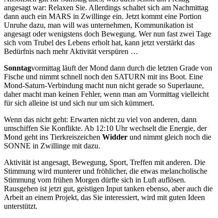
angesagt war: Relaxen Sie. Allerdings schaltet sich am Nachmittag
dann auch ein MARS in Zwillinge ein. Jetzt kommt eine Portion
Unruhe dazu, man will was unternehmen, Kommunikation ist
angesagt oder wenigstens doch Bewegung. Wer nun fast zwei Tage
sich vom Trubel des Lebens erholt hat, kann jetzt verstärkt das
Bedürfnis nach mehr Aktivität verspüren …
Sonntag
vormittag läuft der Mond dann durch die letzten Grade von
Fische und nimmt schnell noch den SATURN mit ins Boot. Eine
Mond-Saturn-Verbindung macht nun nicht gerade so Superlaune,
daher macht man keinen Fehler, wenn man am Vormittag vielleicht
für sich alleine ist und sich nur um sich kümmert.
Wenn das nicht geht: Erwarten nicht zu viel von anderen, dann
umschiffen Sie Konflikte. Ab 12:10 Uhr wechselt die Energie, der
Mond geht ins Tierkreiszeichen
Widder
und nimmt gleich noch die
SONNE in Zwillinge mit dazu.
Aktivität ist angesagt, Bewegung, Sport, Treffen mit anderen. Die
Stimmung wird munterer und fröhlicher, die etwas melancholische
Stimmung vom frühen Morgen dürfte sich in Luft auflösen.
Rausgehen ist jetzt gut, geistigen Input tanken ebenso, aber auch die
Arbeit an einem Projekt, das Sie interessiert, wird mit guten Ideen
unterstützt.