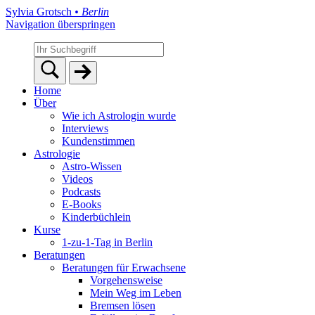
Sylvia Grotsch
• Berlin
Navigation überspringen
Home
Über
Wie ich Astrologin wurde
Interviews
Kundenstimmen
Astrologie
Astro-Wissen
Videos
Podcasts
E-Books
Kinderbüchlein
Kurse
1-zu-1-Tag in Berlin
Beratungen
Beratungen für Erwachsene
Vorgehensweise
Mein Weg im Leben
Bremsen lösen