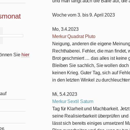
und man fängt auch die Bälle auf, die
ismonat
Woche vom 3. bis 9. April 2023
Mo, 3.4.2023
Merkur Quadrat Pluto
Neigung, anderen die eigene Meinung
Rechthaberei. Fehler, die man findet
 können Sie
hier
Brot geschmiert … das alles ist keine
Bleiben Sie sachlich, Sie wollen doch
keinen Krieg. Guter Tag, sich auf Feh
in den letzten Winkel zu durchleuchten
auf
Mi, 5.4.2023
Merkur Sextil Saturn
Tag für Klarheit und Machbarkeit. Jet
seine Realisierbarkeit überprüfen und
lässt sich bereits einiges umsetzen! M
026