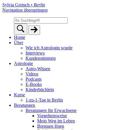
Sylvia Grotsch
• Berlin
Navigation überspringen
Home
Über
Wie ich Astrologin wurde
Interviews
Kundenstimmen
Astrologie
Astro-Wissen
Videos
Podcasts
E-Books
Kinderbüchlein
Kurse
1-zu-1-Tag in Berlin
Beratungen
Beratungen für Erwachsene
Vorgehensweise
Mein Weg im Leben
Bremsen lösen