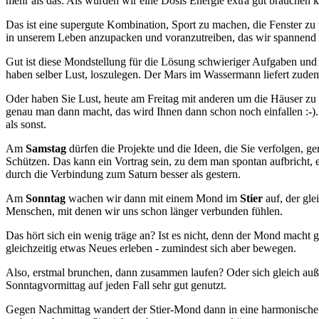
mehr als das: Als würden wir eine Dosis Energie extra gut brauchen
Das ist eine supergute Kombination, Sport zu machen, die Fenster zu 
in unserem Leben anzupacken und voranzutreiben, das wir spannend f
Gut ist diese Mondstellung für die Lösung schwieriger Aufgaben und f
haben selber Lust, loszulegen. Der Mars im Wassermann liefert zude
Oder haben Sie Lust, heute am Freitag mit anderen um die Häuser zu z
genau man dann macht, das wird Ihnen dann schon noch einfallen :-). 
als sonst.
Am
Samstag
dürfen die Projekte und die Ideen, die Sie verfolgen
Schützen. Das kann ein Vortrag sein, zu dem man spontan aufbricht,
durch die Verbindung zum Saturn besser als gestern.
Am
Sonntag
wachen wir dann mit einem Mond im
Stier
auf, der gl
Menschen, mit denen wir uns schon länger verbunden fühlen.
Das hört sich ein wenig träge an? Ist es nicht, denn der Mond ma
gleichzeitig etwas Neues erleben - zumindest sich aber bewegen.
Also, erstmal brunchen, dann zusammen laufen? Oder sich gleich auß
Sonntagvormittag auf jeden Fall sehr gut genutzt.
Gegen Nachmittag wandert der Stier-Mond dann in eine harmonische 