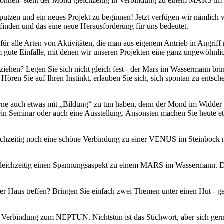
 können- steht der Mond gleichzeitig in Verbindung zu einem MARS im
putzen und ein neues Projekt zu beginnen! Jetzt verfügen wir nämlich w
inden und das eine neue Herausforderung für uns bedeutet.
ür alle Arten von Aktivitäten, die man aus eigenem Antrieb in Angriff
m gute Einfälle, mit denen wir unseren Projekten eine ganz ungewöhnl
iehen? Legen Sie sich nicht gleich fest - der Mars im Wassermann bring
Hören Sie auf Ihren Instinkt, erlauben Sie sich, sich spontan zu entsc
, gerne auch etwas mit „Bildung“ zu tun haben, denn der Mond im Wi
 ein Seminar oder auch eine Ausstellung. Ansonsten machen Sie heute 
eichzeitig noch eine schöne Verbindung zu einer VENUS im Steinbock m
cht gleichzeitig einen Spannungsaspekt zu einem MARS im Wassermann.
er Haus treffen? Bringen Sie einfach zwei Themen unter einen Hut - g
Verbindung zum NEPTUN. Nichtstun ist das Stichwort, aber sich gerne