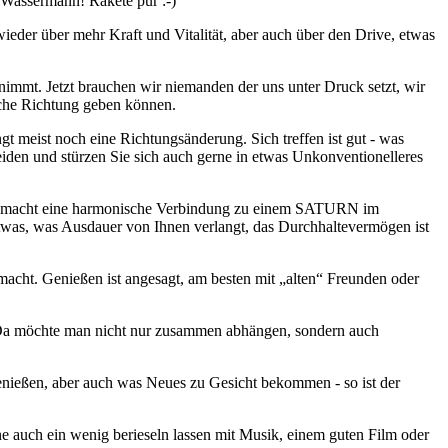
 Wassermann! Rakete pur :-)
ieder über mehr Kraft und Vitalität, aber auch über den Drive, etwas
 nimmt. Jetzt brauchen wir niemanden der uns unter Druck setzt, wir
iche Richtung geben können.
t meist noch eine Richtungsänderung. Sich treffen ist gut - was
heiden und stürzen Sie sich auch gerne in etwas Unkonventionelleres
dder macht eine harmonische Verbindung zu einem SATURN im
etwas, was Ausdauer von Ihnen verlangt, das Durchhaltevermögen ist
acht. Genießen ist angesagt, am besten mit „alten“ Freunden oder
 Da möchte man nicht nur zusammen abhängen, sondern auch
enießen, aber auch was Neues zu Gesicht bekommen - so ist der
 auch ein wenig berieseln lassen mit Musik, einem guten Film oder