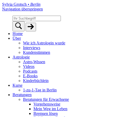
Sylvia Grotsch
• Berlin
Navigation überspringen
Home
Über
Wie ich Astrologin wurde
Interviews
Kundenstimmen
Astrologie
Astro-Wissen
Videos
Podcasts
E-Books
Kinderbüchlein
Kurse
1-zu-1-Tag in Berlin
Beratungen
Beratungen für Erwachsene
Vorgehensweise
Mein Weg im Leben
Bremsen lösen