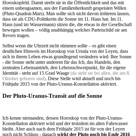
Horoskopfeld. Damit strebt sie in die Öffentlichkeit und das mit
einem unbeugsamen, aus der Familienherkunft gespeisten Willen
(Pluto-Quadrat-Mars). Man sollte sich nicht davon irritieren lassen,
dass sie als CDU-Politikerin die Sonne im 11. Haus hat. Im 11.
Haus (und im Wassermann) sitzen die, die etwas in der Gesellschaft
bewegen wollen – völlig unabhängig welches Parteischild sie am
Revers tragen.
Selbst wenn die Uhrzeit nicht stimmen sollte – es gibt einen
deutlichen Hinweis im Horoskop von Ursula von der Leyen, dass
sich in ihrem Leben etwas grundlegend verändern wird: Ihre Sonne
- die Sonne steht unter anderem für das Ich, das Handeln, den
zentralen Lebensantrieb, den Lebensschwerpunkt, für die eigene
Identität - steht auf 15 Grad Waage
(da steht sie bei allen, die am 8.
Oktober geboren sind)
. Diese Stelle wird aktuell und noch bis
Frühjahr 2015 von der Pluto-Uranus-Konstellation aktiviert.
Der Pluto-Uranus-Transit auf die Sonne
Ich kenne niemanden, dessen Horoskop von der Pluto-Uranus-
Konstellation aktiviert wird und der trotzdem im alten Fahrwasser
bleibt. Aber auch nach dem Frühjahr 2015 ist für von der Leyen
noch nicht Schluss - danach
wirkt der Pluto noch bis Ende 2016