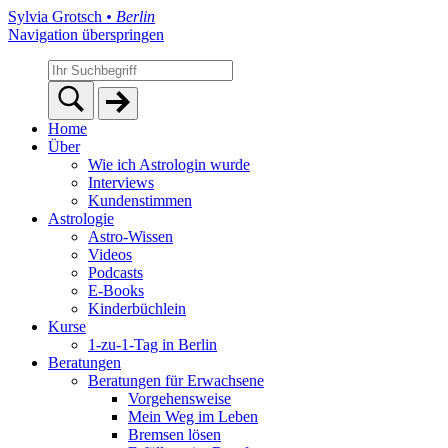
Sylvia Grotsch
• Berlin
Navigation überspringen
Home
Über
Wie ich Astrologin wurde
Interviews
Kundenstimmen
Astrologie
Astro-Wissen
Videos
Podcasts
E-Books
Kinderbüchlein
Kurse
1-zu-1-Tag in Berlin
Beratungen
Beratungen für Erwachsene
Vorgehensweise
Mein Weg im Leben
Bremsen lösen