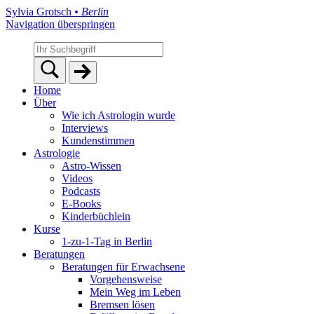
Sylvia Grotsch
• Berlin
Navigation überspringen
Home
Über
Wie ich Astrologin wurde
Interviews
Kundenstimmen
Astrologie
Astro-Wissen
Videos
Podcasts
E-Books
Kinderbüchlein
Kurse
1-zu-1-Tag in Berlin
Beratungen
Beratungen für Erwachsene
Vorgehensweise
Mein Weg im Leben
Bremsen lösen