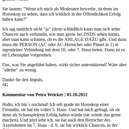
Sie lautete: "Wenn ich mich als Moderator bewerbe, ist denn im
Horoskop zu sehen, dass ich wirklich in der Öffentlichkeit Erfolg
haben kann?"
Ich sag natürlich nicht "ja" (denn schließlich kann man sich seine
Chancen auch verbaseln, wie man gerne bei DSDS sehen kann),
aber man kann schauen, ob es die ANLAGE DAZU gibt. Und dazu
muss die PERSON (AC oder AC-Herrscher oder Planet in 1) in
irgendeiner Vebindung mit dem 10. oder 7. Haus treten. Dann ist es
im Lebensplan vorgesehen.
Das, was Sie angeführt haben, wirkt sicher unterstützend! Wäre aber
"alleine" zu wenig.
Danke für den Impuls,
SG
Kommentar von Petra Weicker | 01.10.2012
Hallo, ich bin´s nochmal! Ich seh grade im Horoskop einer
Freundin, sie hat ein volles 5. Haus. Und hat mich gefragt, ob sie
denn als Schauspielerin Erfolg haben würde (sie würde das gerne
machen). Und jetzt sehe ich, sie hat auch den Herrscher des
Aszendenten im 7. Haus - d. h. sie hat wirklich Chancen, in der