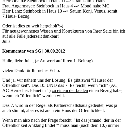
Herr Obama: Steinbock in Haus 11--> Uranus im 7.Haus
Frau Angermayer: Steinbock in Haus 4 --> Mond nahe MC
Herr Lanz: Steinbock in Haus 10 --> Saturn Konj. Venus, somit
7.Haus- Bezug
Oder ist dies zu weit hergeholt?:-)
Für neugewonnenes Wissen und Korrekturen von Ihrer Seite bin ich
auf alle Fälle jederzeit dankbar!
Julia
Kommentar von SG | 30.09.2012
Hallo, liebe Julia, (> Antwort auf Ihren 1. Beitrag)
vielen Dank für Ihr nettes Echo.
Und ja, wir nähern uns der Lösung. Es gibt zwei "Häuser der
Öffentlichkeit". Das 10. UND das 7. Es reicht, wenn "ich" (AC,
AC-Herrscher, Planet in 1)
zu einem der beiden
einen Bezug habe,
wenn ich "öffentlich" werden will.
Das 7. wird in der Regel als Partnerschaftshaus gedeutet, was ja
auch stimmt, aber es ist auch ein Haus der Öffentlichkeit.
Wenn man also nach der Frage forscht: "Ist das jemand, der in der
Öffentlichkeit Anklang findet?" muss man (nach dem 10.) immer