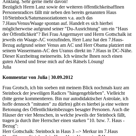
Anklang. Sehr gerne mehr davon!
Bezüglich Herrn Lanz sowie der weiteren öffentlichkeitsaffinen
Personenradices fällt mir neben den bereits genannten Haus
10/Steinbock/Saturnassoziationen v.a. auch das
7.Haus/Venus/Waage spontan auf. Handelt es sich hierbei
möglicherweise aufgrund seiner "Du-Ausrichtung" um ein "Haus
der Öffentlichkeit"? Bei Frau Angermayer und Herrn Gottschalk ist
jeweils ein Waage-AC vorzufinden, Herr Lanz hat den 7.Haus-
Bezug aufgrund seiner Venus am AC und Herr Obama platziert mit
seinem Wassermann-AC den Uranus direkt im 7.Haus in DC-Nähe.
Dieser Kurzbeitrag meinerseits. Ich wünsche Ihnen noch einen
guten Abend und freue mich auf des Rätsels Lösung!
Julia
Kommentar von Julia | 30.09.2012
Frau Grotsch, ich bin soeben mit meinem Blick nochmals kurz am
Steinbock der jeweiligen Radices "hängengeblieben". Vielleicht
(bitte gerne kommentieren. Bin nur autodidaktischer Astrolaie, ich
hoffe dennoch "mitraten" zu dürfen) gibt es hierbei ja eine weitere
Betonung des Öffentlichkeitsbezuges besagter Personen. Auch die
Häuser der vier Menschen, in welche jeweils der Steinbock fällt,
tragen ja durch ihre Herrscher einen starken "10. bzw. 7. Haus -
Bezug":
Herr Gottschalk: Steinbock in Haus 3 --> Merkur im 7.Haus