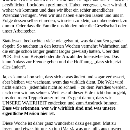
persönlichen Lockdown gezimmert. Haben vergessen, wer wir sind,
woher wir kommen und dass wir über ein schier unendliches
Potenzial verfügen. Weil wir uns haben einreden lassen und uns in
Folge dessen selber einreden, wir seien zu klein, zu unbedeutend, zu
dumm. Oder dass die Familie uns hindert oder die Gesellschaft oder
unser Arbeitgeber.
Stattdessen beobachten viele wie gebannt, was da draußen gerade
abgeht. So tauchten in den letzten Wochen vermehrt Wahrheiten auf,
die einige schon länger geahnt (sogar gewusst) hatten. Über den
PCR-Test zum Beispiel oder die Anzahl der Intensivbetten. Das
kann Anlass zur Freude geben und die Hoffnung, „dass sich jetzt
alles ändert“.
Ja, es kann schon sein, dass sich etwas ändert und sogar verbessert,
aber bleiben wir wachsam, wem das wirklich dient. Die Welt wird
nicht einfach - jedenfalls nicht so schnell – zu dem Paradies werden,
nach dem wir uns sehnen. Weil es auf dieser Erde nicht darum geht,
uns den roten Teppich auszurollen. Es geht darum, dass wir
UNSERE WAHRHEIT entdecken und zum Ausdruck bringen.
Dass wir erkennen, wer wir wirklich sind und was unsere
eigentliche Mission hier ist.
Diese Woche ist daher ganz wunderbar dazu geeignet, Mut zu
fassen und etwas für uns zu tun (Mars), was uns hilft, aus unserer