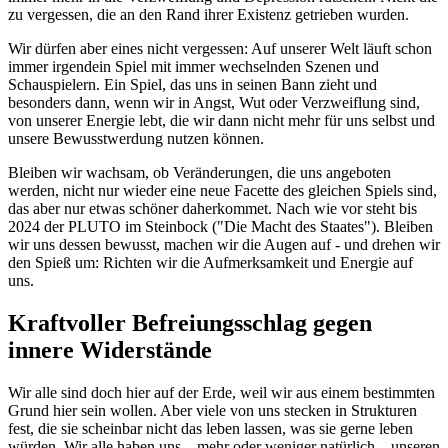
zu vergessen, die an den Rand ihrer Existenz getrieben wurden.
Wir dürfen aber eines nicht vergessen: Auf unserer Welt läuft schon
immer irgendein Spiel mit immer wechselnden Szenen und
Schauspielern. Ein Spiel, das uns in seinen Bann zieht und
besonders dann, wenn wir in Angst, Wut oder Verzweiflung sind,
von unserer Energie lebt, die wir dann nicht mehr für uns selbst und
unsere Bewusstwerdung nutzen können.
Bleiben wir wachsam, ob Veränderungen, die uns angeboten
werden, nicht nur wieder eine neue Facette des gleichen Spiels sind,
das aber nur etwas schöner daherkommet. Nach wie vor steht bis
2024 der PLUTO im Steinbock ("Die Macht des Staates"). Bleiben
wir uns dessen bewusst, machen wir die Augen auf - und drehen wir
den Spieß um: Richten wir die Aufmerksamkeit und Energie auf
uns.
Kraftvoller Befreiungsschlag gegen
innere Widerstände
Wir alle sind doch hier auf der Erde, weil wir aus einem bestimmten
Grund hier sein wollen. Aber viele von uns stecken in Strukturen
fest, die sie scheinbar nicht das leben lassen, was sie gerne leben
würden. Wir alle haben uns – mehr oder weniger natürlich – unseren