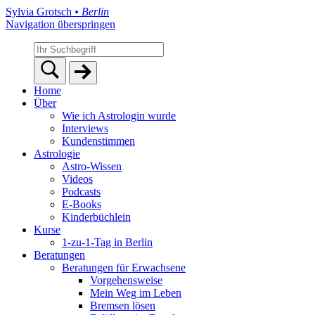
Sylvia Grotsch
• Berlin
Navigation überspringen
Home
Über
Wie ich Astrologin wurde
Interviews
Kundenstimmen
Astrologie
Astro-Wissen
Videos
Podcasts
E-Books
Kinderbüchlein
Kurse
1-zu-1-Tag in Berlin
Beratungen
Beratungen für Erwachsene
Vorgehensweise
Mein Weg im Leben
Bremsen lösen