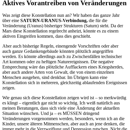
Aktives Vorantreiben von Veränderungen
Was zeigt diese Konstellation nun an? Wir haben das ganze Jahr
über eine
SATURN-URANUS-Verbindung,
die für die
Veränderung (Uranus) bisheriger Strukturen (Saturn) steht. Da der
Mars diese Konstellation regelrecht anheizt, könnte es zu einem
aktiven Eingreifen kommen, dass dies geschieht.
Aber auch bisherige Regeln, einengende Vorschriften oder aber
auch ganze Gedankengebäude könnten plötzlich angegriffen
werden. Es könnte allerdings auch zu Zwischenfällen technischer
Art kommen oder zu heftigen Naturereignissen. Die negative
Entsprechung wäre das plötzliche Aufflackern eines Kriegsherdes,
aber auch andere Arten von Gewalt, die von einem einzelnen
Menschen ausgehen, sind denkbar. Im Übrigen kann eine
Konstellation sich in mehreren, gleichzeitig ablaufenden Ereignissen
zeigen.
Wie genau sich diese Konstellation zeigen wird ist – so merkwürdig
es klingt – eigentlich gar nicht so wichtig. Ich weiß natürlich aus
meinen Beratungen, dass sich viele eine Änderung der aktuellen
Situation wünschen. Und ja – es MÜSSEN dringend
Veränderungen vorgenommen werden, besonders, wenn ich an die
Kinder, unsere älteren Mitmenschen, aber auch an jene denken, die
immer mehr in die Verzweiflung und Depression rutschen. Nicht die