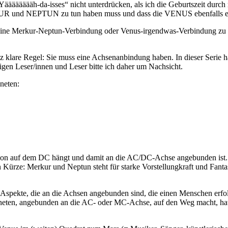
Yääääääääh-da-isses“ nicht unterdrücken, als ich die Geburtszeit durc
UR und NEPTUN zu tun haben muss und dass die VENUS ebenfalls eine
ine Merkur-Neptun-Verbindung oder Venus-irgendwas-Verbindung zu h
z klare Regel: Sie muss eine Achsenanbindung haben. In dieser Serie h
gen Leser/innen und Leser bitte ich daher um Nachsicht.
neten:
ktion auf dem DC hängt und damit an die AC/DC-Achse angebunden ist.
Kürze: Merkur und Neptun steht für starke Vorstellungkraft und Fantasi
Aspekte, die an die Achsen angebunden sind, die einen Menschen erfol
aneten, angebunden an die AC- oder MC-Achse, auf den Weg macht, h