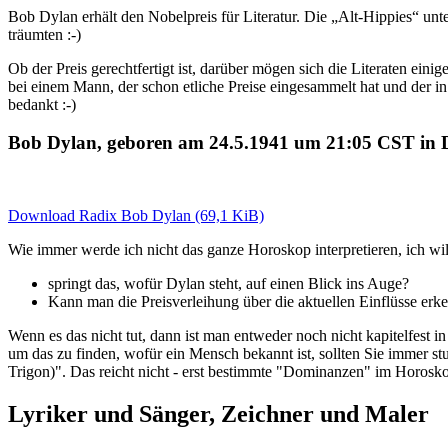
Bob Dylan erhält den Nobelpreis für Literatur. Die „Alt-Hippies“ unt
träumten :-)
Ob der Preis gerechtfertigt ist, darüber mögen sich die Literaten ei
bei einem Mann, der schon etliche Preise eingesammelt hat und der i
bedankt :-)
Bob Dylan, geboren am 24.5.1941 um 21:05 CST in
Download Radix Bob Dylan (69,1 KiB)
Wie immer werde ich nicht das ganze Horoskop interpretieren, ich will
springt das, wofür Dylan steht, auf einen Blick ins Auge?
Kann man die Preisverleihung über die aktuellen Einflüsse erk
Wenn es das nicht tut, dann ist man entweder noch nicht kapitelfest i
um das zu finden, wofür ein Mensch bekannt ist, sollten Sie immer st
Trigon)". Das reicht nicht - erst bestimmte "Dominanzen" im Horosko
Lyriker und Sänger, Zeichner und Maler