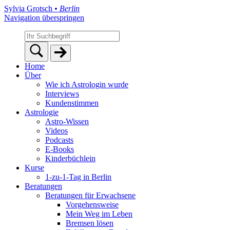
Sylvia Grotsch
• Berlin
Navigation überspringen
Home
Über
Wie ich Astrologin wurde
Interviews
Kundenstimmen
Astrologie
Astro-Wissen
Videos
Podcasts
E-Books
Kinderbüchlein
Kurse
1-zu-1-Tag in Berlin
Beratungen
Beratungen für Erwachsene
Vorgehensweise
Mein Weg im Leben
Bremsen lösen