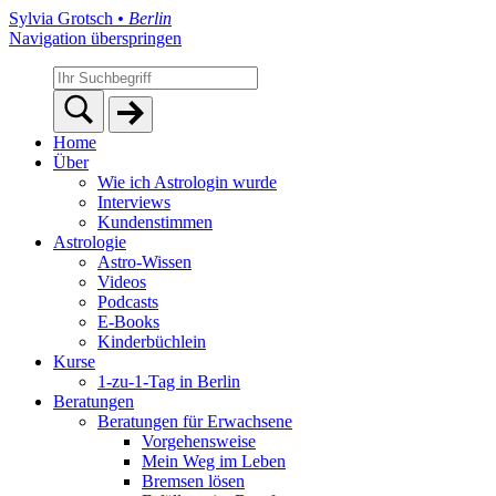
Sylvia Grotsch
• Berlin
Navigation überspringen
Home
Über
Wie ich Astrologin wurde
Interviews
Kundenstimmen
Astrologie
Astro-Wissen
Videos
Podcasts
E-Books
Kinderbüchlein
Kurse
1-zu-1-Tag in Berlin
Beratungen
Beratungen für Erwachsene
Vorgehensweise
Mein Weg im Leben
Bremsen lösen