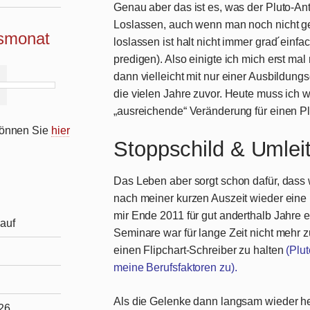
Genau aber das ist es, was der Pluto-Ant
Loslassen, auch wenn man noch nicht 
ismonat
loslassen ist halt nicht immer grad´ein
predigen). Also einigte ich mich erst ma
dann vielleicht mit nur einer Ausbildungsg
die vielen Jahre zuvor. Heute muss ich w
„ausreichende“ Veränderung für einen P
 können Sie
hier
Stoppschild & Umlei
Das Leben aber sorgt schon dafür, dass w
nach meiner kurzen Auszeit wieder eine 
mir Ende 2011 für gut anderthalb Jahre
auf
Seminare war für lange Zeit nicht mehr z
einen Flipchart-Schreiber zu halten
(Plu
meine Berufsfaktoren zu).
Als die Gelenke dann langsam wieder hei
026