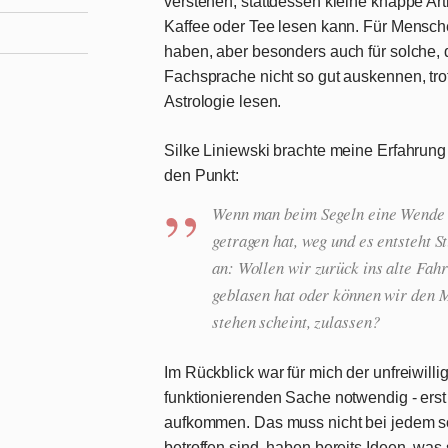
verstehen, stattdessen kleine knappe Arti
Kaffee oder Tee lesen kann. Für Mensch
haben, aber besonders auch für solche, d
Fachsprache nicht so gut auskennen, tr
Astrologie lesen.
Silke Liniewski brachte meine Erfahrung 
den Punkt:
Wenn man beim Segeln eine Wende ma
getragen hat, weg und es entsteht S
an: Wollen wir zurück ins alte Fah
geblasen hat oder können wir den M
stehen scheint, zulassen?
Im Rückblick war für mich der unfreiwill
funktionierenden Sache notwendig - ers
aufkommen. Das muss nicht bei jedem so
betroffen sind, haben bereits Ideen, was 