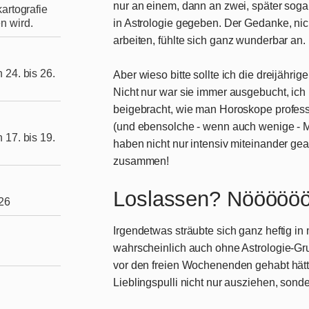
nur an einem, dann an zwei, später sog
artografie
n wird.
in Astrologie gegeben. Der Gedanke, ni
arbeiten, fühlte sich ganz wunderbar an.
 24. bis 26.
Aber wieso bitte sollte ich die dreijähri
Nicht nur war sie immer ausgebucht, i
beigebracht, wie man Horoskope profession
(und ebensolche - wenn auch wenige - M
 17. bis 19.
haben nicht nur intensiv miteinander gea
zusammen!
Loslassen? Nöööööö 
026
Irgendetwas sträubte sich ganz heftig in
wahrscheinlich auch ohne Astrologie-Gru
vor den freien Wochenenden gehabt hätte.
Lieblingspulli nicht nur ausziehen, son