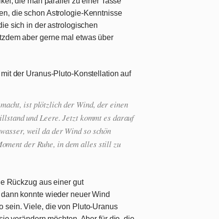
kel, die man parallel zu einer Tasse
en, die schon Astrologie-Kenntnisse
ie sich in der astrologischen
otzdem aber gerne mal etwas über
mit der Uranus-Pluto-Konstellation auf
cht, ist plötzlich der Wind, der einen
tillstand und Leere. Jetzt kommt es darauf
rwasser, weil da der Wind so schön
oment der Ruhe, in dem alles still zu
ige Rückzug aus einer gut
t dann konnte wieder neuer Wind
 sein. Viele, die von Pluto-Uranus
sie verändern möchten. Aber für die, die