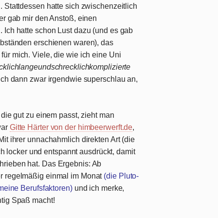
 Stattdessen hatte sich zwischenzeitlich
wer gab mir den Anstoß, einen
 Ich hatte schon Lust dazu (und es gab
Abständen erschienen waren), das
r mich. Viele, die wie ich eine Uni
cklichlangeundschrecklichkomplizierte
sich dann zwar irgendwie superschlau an,
 die gut zu einem passt, zieht man
war
Gitte Härter von der himbeerwerft.de
,
it ihrer unnachahmlich direkten Art (die
sich locker und entspannt ausdrückt, damit
rieben hat. Das Ergebnis: Ab
er regelmäßig einmal im Monat
(die Pluto-
 meine Berufsfaktoren)
und ich merke,
htig Spaß macht!