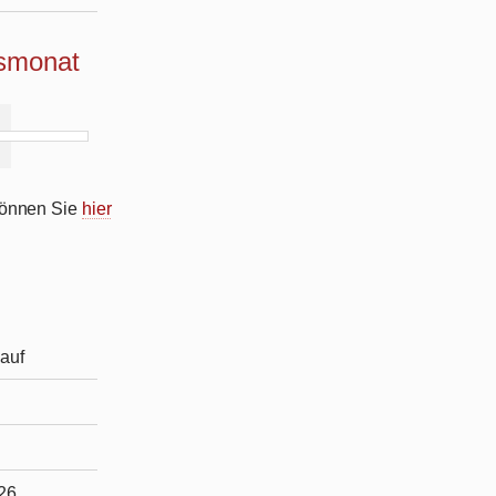
ismonat
 können Sie
hier
auf
026