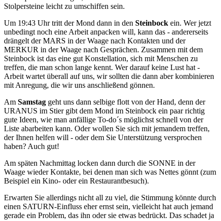
Stolpersteine leicht zu umschiffen sein.
Um 19:43 Uhr tritt der Mond dann in den
Steinbock
ein. Wer jetzt
unbedingt noch eine Arbeit anpacken will, kann das - andererseits
drängelt der MARS in der Waage nach Kontakten und der
MERKUR in der Waage nach Gesprächen. Zusammen mit dem
Steinbock ist das eine gut Konstellation, sich mit Menschen zu
treffen, die man schon lange kennt. Wer darauf keine Lust hat -
Arbeit wartet überall auf uns, wir sollten die dann aber kombinieren
mit Anregung, die wir uns anschließend gönnen.
Am
Samstag
geht uns dann selbige flott von der Hand, denn der
URANUS im Stier gibt dem Mond im Steinbock ein paar richtig
gute Ideen, wie man anfällige To-do´s möglichst schnell von der
Liste abarbeiten kann. Oder wollen Sie sich mit jemandem treffen,
der Ihnen helfen will - oder dem Sie Unterstützung versprochen
haben? Auch gut!
Am späten Nachmittag locken dann durch die SONNE in der
Waage wieder Kontakte, bei denen man sich was Nettes gönnt (zum
Beispiel ein Kino- oder ein Restaurantbesuch).
Erwarten Sie allerdings nicht all zu viel, die Stimmung könnte durch
einen SATURN-Einfluss eher ernst sein, vielleicht hat auch jemand
gerade ein Problem, das ihn oder sie etwas bedrückt. Das schadet ja