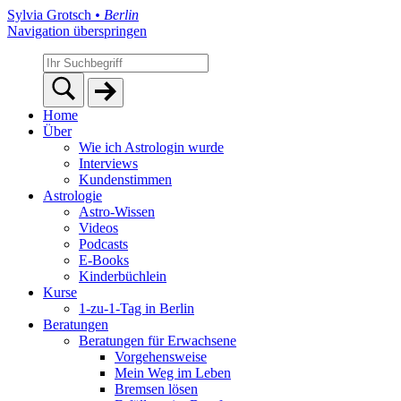
Sylvia Grotsch
• Berlin
Navigation überspringen
Home
Über
Wie ich Astrologin wurde
Interviews
Kundenstimmen
Astrologie
Astro-Wissen
Videos
Podcasts
E-Books
Kinderbüchlein
Kurse
1-zu-1-Tag in Berlin
Beratungen
Beratungen für Erwachsene
Vorgehensweise
Mein Weg im Leben
Bremsen lösen