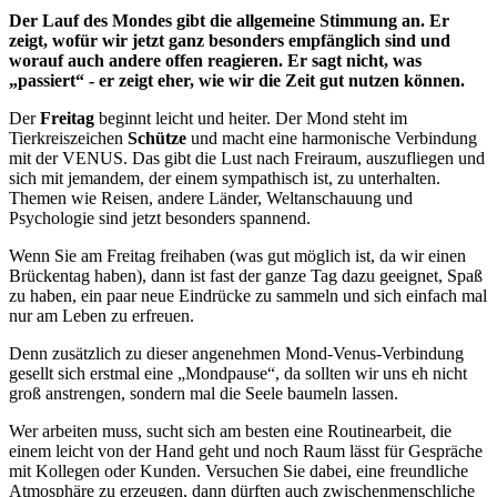
Der Lauf des Mondes gibt die allgemeine Stimmung an. Er
zeigt, wofür wir jetzt ganz besonders empfänglich sind und
worauf auch andere offen reagieren. Er sagt nicht, was
„passiert“ - er zeigt eher, wie wir die Zeit gut nutzen können.
Der
Freitag
beginnt leicht und heiter. Der Mond steht im
Tierkreiszeichen
Schütze
und macht eine harmonische Verbindung
mit der VENUS. Das gibt die Lust nach Freiraum, auszufliegen und
sich mit jemandem, der einem sympathisch ist, zu unterhalten.
Themen wie Reisen, andere Länder, Weltanschauung und
Psychologie sind jetzt besonders spannend.
Wenn Sie am Freitag freihaben (was gut möglich ist, da wir einen
Brückentag haben), dann ist fast der ganze Tag dazu geeignet, Spaß
zu haben, ein paar neue Eindrücke zu sammeln und sich einfach mal
nur am Leben zu erfreuen.
Denn zusätzlich zu dieser angenehmen Mond-Venus-Verbindung
gesellt sich erstmal eine „Mondpause“, da sollten wir uns eh nicht
groß anstrengen, sondern mal die Seele baumeln lassen.
Wer arbeiten muss, sucht sich am besten eine Routinearbeit, die
einem leicht von der Hand geht und noch Raum lässt für Gespräche
mit Kollegen oder Kunden. Versuchen Sie dabei, eine freundliche
Atmosphäre zu erzeugen, dann dürften auch zwischenmenschliche