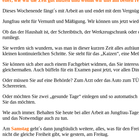
eher, wie wir die Zeit gut nutzen und womit wir uns am besten r
Dieses Wochenende fängt´s mit Arbeit an und endet mit dem Vergnü
Jungfrau steht für Vernunft und Mäßigung. Wir können uns jetzt wiede
Ob das der Haushalt ist, der Schreibtisch, der Werkzeugschrank oder 
rumliegt.
Sie werden sich wundern, was man in dieser kurzen Zeit alles aufrä
kleinen kontinuierlichen Schritte. Sie steht für das „Kaizen“, eine Me
Sie können sich aber auch einem Fachgebiet widmen, das Sie interess
gleichermaßen. Auch büffeln für ein Examen passt jetzt, vor allen Di
Oder müssen Sie auf eine Behörde? Zum Arzt oder das Auto zum TÜV? We
Scherereien.
Oder möchten Sie zwei „gesunde Tage“ einlegen und so automatisch - 
Sie das möchten.
Wie auch immer. Behalten Sie heute bei aller Arbeit an Jungfrau-Tagen
und das Notwendige auch zu tun.
Am
Samstag
geht´s dann jungfräulich weitere, alles, was für den Frei
nicht die gleiche Freiheit gibt, wie gestern, am Freitag.