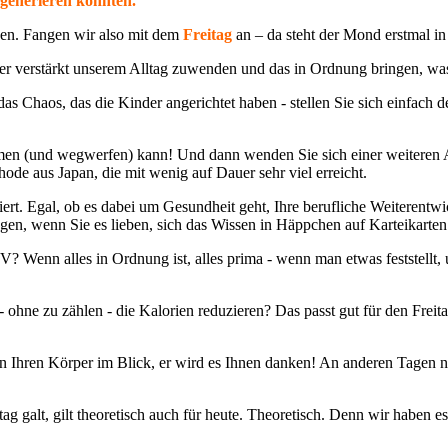
egenerieren könnten.
gen. Fangen wir also mit dem
Freitag
an – da steht der Mond erstmal in
r verstärkt unserem Alltag zuwenden und das in Ordnung bringen, was di
das Chaos, das die Kinder angerichtet haben - stellen Sie sich einfach
umen (und wegwerfen) kann! Und dann wenden Sie sich einer weiteren A
thode aus Japan, die mit wenig auf Dauer sehr viel erreicht.
iert. Egal, ob es dabei um Gesundheit geht, Ihre berufliche Weiteren
ngen, wenn Sie es lieben, sich das Wissen in Häppchen auf Karteikarten
nn alles in Ordnung ist, alles prima - wenn man etwas feststellt, ums
ohne zu zählen - die Kalorien reduzieren? Das passt gut für den Freit
 Ihren Körper im Blick, er wird es Ihnen danken! An anderen Tagen natü
tag galt, gilt theoretisch auch für heute. Theoretisch. Denn wir haben e