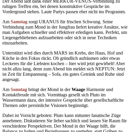
Der Abend lädt dank einer MERKUR-VENUS-Verbindung zu
ruhigen Treffen ein, bei denen konstruktive Gespräche im
Vordergrund stehen. Laute Partys passen eher nicht ins Programm.
Am
Samstag
sorgt URANUS für frischen Schwung. Seine
Verbindung zum Mond in der Jungfrau liefert kreative Ansätze, wie
man Aufgaben schneller und effektiver erledigen kann. Perfekt, um
Liegengebliebenes aufzuarbeiten oder sich in neue Techniken
einzuarbeiten.
Unterstützt wird dies durch MARS im Krebs, der Haus, Hof und
Küche in den Fokus rückt. Ob gründlich aufräumen oder etwas
Leckeres für die Liebsten kochen – hier wird jetzt gewirbelt! Aber
nicht allzu lang, denn zum Abend hin meldet sich NEPTUN: Jetzt
ist Zeit für Entspannung – Sofa, ein gutes Getränk und Ruhe sind
angesagt.
Am
Sonntag
bringt der Mond in der
Waage
Harmonie und
Kontaktfreude mit sich. Vormittags gesellt sich Pluto im
Wassermann dazu, der intensive Gespräche über gesellschaftliche
Themen oder persönliche Visionen begünstigt.
Dabei ist Vorsicht geboten: Pluto kann mitunter fanatische Züge
annehmen. Diskutieren Sie lieber sachlich und lassen Sie Raum für
verschiedene Perspektiven. Der Mond in der Waage hilft, die
Balance zu halten und Beziehungen zu vertiefen, statt Gräben zu