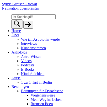
Sylvia Grotsch
• Berlin
Navigation überspringen
Home
Über
Wie ich Astrologin wurde
Interviews
Kundenstimmen
Astrologie
Astro-Wissen
Videos
Podcasts
E-Books
Kinderbüchlein
Kurse
1-zu-1-Tag in Berlin
Beratungen
Beratungen für Erwachsene
Vorgehensweise
Mein Weg im Leben
Bremsen lösen