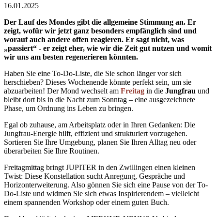
16.01.2025
Der Lauf des Mondes gibt die allgemeine Stimmung an. Er
zeigt, wofür wir jetzt ganz besonders empfänglich sind und
worauf auch andere offen reagieren. Er sagt nicht, was
„passiert“ - er zeigt eher, wie wir die Zeit gut nutzen und womit
wir uns am besten regenerieren könnten.
Haben Sie eine To-Do-Liste, die Sie schon länger vor sich
herschieben? Dieses Wochenende könnte perfekt sein, um sie
abzuarbeiten! Der Mond wechselt am
Freitag
in die
Jungfrau
und
bleibt dort bis in die Nacht zum Sonntag – eine ausgezeichnete
Phase, um Ordnung ins Leben zu bringen.
Egal ob zuhause, am Arbeitsplatz oder in Ihren Gedanken: Die
Jungfrau-Energie hilft, effizient und strukturiert vorzugehen.
Sortieren Sie Ihre Umgebung, planen Sie Ihren Alltag neu oder
überarbeiten Sie Ihre Routinen.
Freitagmittag bringt JUPITER in den Zwillingen einen kleinen
Twist: Diese Konstellation sucht Anregung, Gespräche und
Horizonterweiterung. Also gönnen Sie sich eine Pause von der To-
Do-Liste und widmen Sie sich etwas Inspirierendem – vielleicht
einem spannenden Workshop oder einem guten Buch.