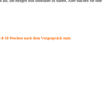
auf, um morgen früh unbelastet zu starten. Aber machen Sie bitte
 6-8-10 Wochen nach dem Vorgespräch statt.