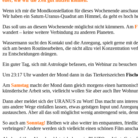
eher, wie wir die Zeit gut nutzen können.
Wenn ich mir die Mondkonstellation für dieses Wochenende anschaue, 
Wir haben ein Saturn-Uranus-Quadrat am Himmel, da geht es hoch her 
Das soll uns an diesem Wochenende möglichst nicht kümmern. Am
F
wandert – keine weitere Verbindung zu anderen Planeten.
Wassermann sucht den Kontakt und die Anregung, spielt gerne mit der
sich am besten Routinearbeiten, die nicht allzu viel Konzentration v
zu Entscheidungen drängen.
Ein guter Tag, sich mit Astrologie befassen, ein Webinar zu besuche
Um 23:17 Uhr wandert der Mond dann in das Tierkreiszeichen
Fisch
Am
Samstag
macht der Mond dann gleich morgens einen harmonischen
künstlerische Arbeit sein, vielleicht wollen Sie aber auch Ihre Wohn
Dann aber meldet sich der URANUS zu Wort! Das macht uns interessier
uns andere Wege einfallen lassen, etwas geistigen Input und Anregu
austauschen. Aber all das soll möglichst wenig anstrengend sein, den
So auch am
Sonntag!
Bleiben wir also weiter im entspannten, fried
verbringen? Andere werden sich vielleicht einen schönen Film anscha