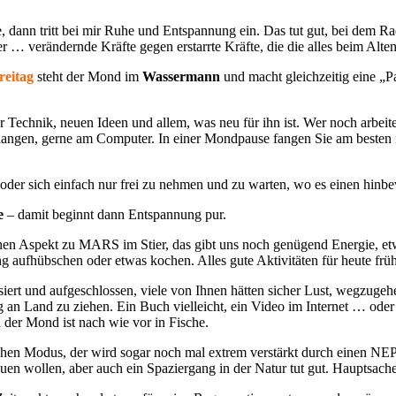
dann tritt bei mir Ruhe und Entspannung ein. Das tut gut, bei dem Rad
… verändernde Kräfte gegen erstarrte Kräfte, die die alles beim Alten
reitag
steht der Mond im
Wassermann
und macht gleichzeitig eine „Pa
 Technik, neuen Ideen und allem, was neu für ihn ist. Wer noch arbeite
erlangen, gerne am Computer. In einer Mondpause fangen Sie am besten 
n oder sich einfach nur frei zu nehmen und zu warten, wo es einen hin
e
– damit beginnt dann Entspannung pur.
 Aspekt zu MARS im Stier, das gibt uns noch genügend Energie, etwas
ung aufhübschen oder etwas kochen. Alles gute Aktivitäten für heute frü
t und aufgeschlossen, viele von Ihnen hätten sicher Lust, wegzugehen
ng an Land zu ziehen. Ein Buch vielleicht, ein Video im Internet … od
n der Mond ist nach wie vor in Fische.
lichen Modus, der wird sogar noch mal extrem verstärkt durch einen N
uen wollen, aber auch ein Spaziergang in der Natur tut gut. Hauptsac