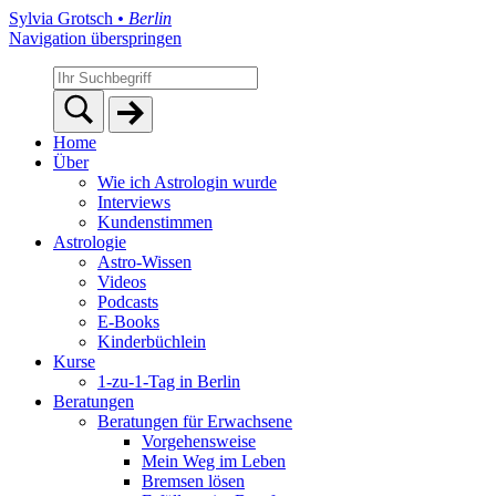
Sylvia Grotsch
• Berlin
Navigation überspringen
Home
Über
Wie ich Astrologin wurde
Interviews
Kundenstimmen
Astrologie
Astro-Wissen
Videos
Podcasts
E-Books
Kinderbüchlein
Kurse
1-zu-1-Tag in Berlin
Beratungen
Beratungen für Erwachsene
Vorgehensweise
Mein Weg im Leben
Bremsen lösen