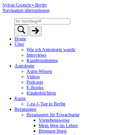
Sylvia Grotsch
• Berlin
Navigation überspringen
Home
Über
Wie ich Astrologin wurde
Interviews
Kundenstimmen
Astrologie
Astro-Wissen
Videos
Podcasts
E-Books
Kinderbüchlein
Kurse
1-zu-1-Tag in Berlin
Beratungen
Beratungen für Erwachsene
Vorgehensweise
Mein Weg im Leben
Bremsen lösen