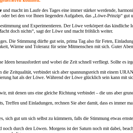
egenerieren könnten.
e
und macht im Laufe des Tages eine immer stärker werdende, harmo
atz oder bei den vor Ihnen liegenden Aufgaben, das „Löwe-Prinzip“ gut 
tbestimmung und Experimentieren. Der Löwe verkörpert das kindliche Ich
acht doch nichts“, sagt der Löwe und macht fröhlich weiter.
ages. Die Stimmung dürfte gut sein, prima Tag also für Feten, Einladu
keit, Wärme und Toleranz für seine Mitmenschen mit sich. Guter Abend
ene Ideen herausfordert und wobei die Zeit schnell verfliegt. Sollte es i
in die Zeitqualität, verbindet sich aber spannungsreich mit einem UR
tierung hat als der Löwe. Während der Löwe glücklich sein kann mit sic
 wir, mit denen uns eine gleiche Richtung verbindet – die uns aber grun
vents, Treffen und Einladungen, rechnen Sie aber damit, dass es immer
, sich gut um sich selbst zu kümmern, falls die Stimmung etwas ernste
d noch durch den Löwen. Morgens ist der Saturn noch mit dabei, beac