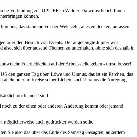
nische Verbindung zu JUPITER in Widder. Da wünsche ich Ihnen
unterbringen können.
 in uns, das staunend vor der Welt steht, alles entdecken, anfassen
ngen oder den Besuch von Events. Der angehängte Jupiter will
 also, sich über tausend Themen zu unterhalten, ohne sich deshalb in
rgendwelche Feierlichkeiten auf der Arbeitsstelle geben - umso besser!
ANUS den ganzen Tag über. Löwe und Uranus, das ist ein Pärchen, das
h allein oder im Kreise seiner Lieben, sucht Uranus die Anregung
dsätzlich noch „neu“ sind.
 mal noch zu der einen oder anderen Änderung kommt oder jemand
r, möglicherweise auch gedrückter werden sollte.
hten Sie also das über das Ende des Samstag Gesagten, außerdem