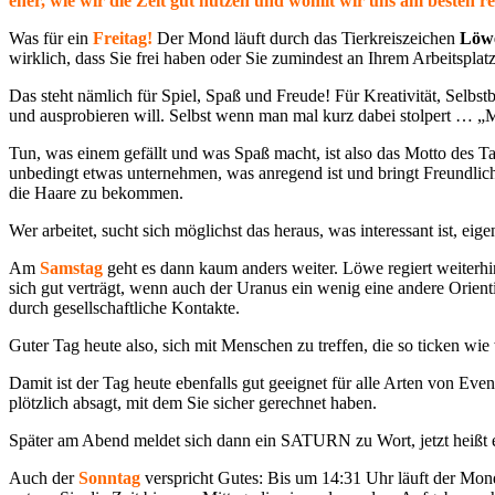
eher, wie wir die Zeit gut nutzen und womit wir uns am besten r
Was für ein
Freitag!
Der Mond läuft durch das Tierkreiszeichen
Löw
wirklich, dass Sie frei haben oder Sie zumindest an Ihrem Arbeitspl
Das steht nämlich für Spiel, Spaß und Freude! Für Kreativität, Selbs
und ausprobieren will. Selbst wenn man mal kurz dabei stolpert … „M
Tun, was einem gefällt und was Spaß macht, ist also das Motto des T
unbedingt etwas unternehmen, was anregend ist und bringt Freundlich
die Haare zu bekommen.
Wer arbeitet, sucht sich möglichst das heraus, was interessant ist, eig
Am
Samstag
geht es dann kaum anders weiter. Löwe regiert weiterh
sich gut verträgt, wenn auch der Uranus ein wenig eine andere Orien
durch gesellschaftliche Kontakte.
Guter Tag heute also, sich mit Menschen zu treffen, die so ticken wie
Damit ist der Tag heute ebenfalls gut geeignet für alle Arten von E
plötzlich absagt, mit dem Sie sicher gerechnet haben.
Später am Abend meldet sich dann ein SATURN zu Wort, jetzt heißt es
Auch der
Sonntag
verspricht Gutes: Bis um 14:31 Uhr läuft der Mon