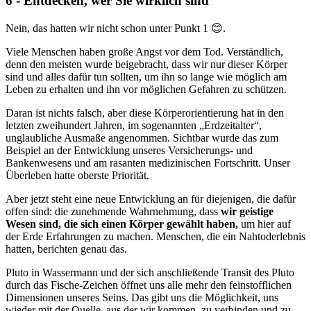
6 - Entdecken, wer Sie wirklich sind
Nein, das hatten wir nicht schon unter Punkt 1 😊.
Viele Menschen haben große Angst vor dem Tod. Verständlich,
denn den meisten wurde beigebracht, dass wir nur dieser Körper
sind und alles dafür tun sollten, um ihn so lange wie möglich am
Leben zu erhalten und ihn vor möglichen Gefahren zu schützen.
Daran ist nichts falsch, aber diese Körperorientierung hat in den
letzten zweihundert Jahren, im sogenannten „Erdzeitalter“,
unglaubliche Ausmaße angenommen. Sichtbar wurde das zum
Beispiel an der Entwicklung unseres Versicherungs- und
Bankenwesens und am rasanten medizinischen Fortschritt. Unser
Überleben hatte oberste Priorität.
Aber jetzt steht eine neue Entwicklung an für diejenigen, die dafür
offen sind: die zunehmende Wahrnehmung, dass
wir geistige
Wesen sind, die sich einen Körper gewählt haben,
um hier auf
der Erde Erfahrungen zu machen. Menschen, die ein Nahtoderlebnis
hatten, berichten genau das.
Pluto in Wassermann und der sich anschließende Transit des Pluto
durch das Fische-Zeichen öffnet uns alle mehr den feinstofflichen
Dimensionen unseres Seins. Das gibt uns die Möglichkeit, uns
wieder mit der Quelle, aus der wir kommen, zu verbinden und zu