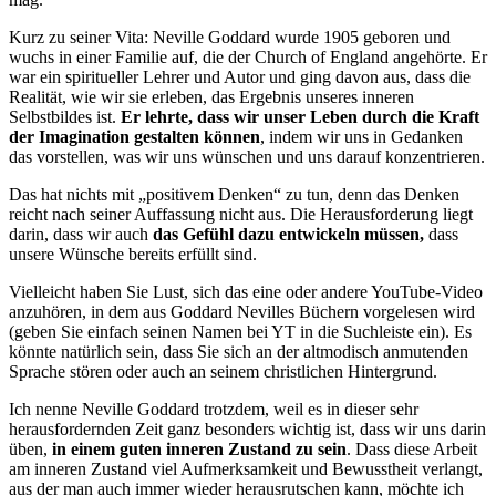
Kurz zu seiner Vita: Neville Goddard wurde 1905 geboren und
wuchs in einer Familie auf, die der Church of England angehörte. Er
war ein spiritueller Lehrer und Autor und ging davon aus, dass die
Realität, wie wir sie erleben, das Ergebnis unseres inneren
Selbstbildes ist.
Er lehrte, dass wir unser Leben durch die Kraft
der Imagination gestalten können
, indem wir uns in Gedanken
das vorstellen, was wir uns wünschen und uns darauf konzentrieren.
Das hat nichts mit „positivem Denken“ zu tun, denn das Denken
reicht nach seiner Auffassung nicht aus. Die Herausforderung liegt
darin, dass wir auch
das Gefühl dazu entwickeln müssen,
dass
unsere Wünsche bereits erfüllt sind.
Vielleicht haben Sie Lust, sich das eine oder andere YouTube-Video
anzuhören, in dem aus Goddard Nevilles Büchern vorgelesen wird
(geben Sie einfach seinen Namen bei YT in die Suchleiste ein). Es
könnte natürlich sein, dass Sie sich an der altmodisch anmutenden
Sprache stören oder auch an seinem christlichen Hintergrund.
Ich nenne Neville Goddard trotzdem, weil es in dieser sehr
herausfordernden Zeit ganz besonders wichtig ist, dass wir uns darin
üben,
in einem guten inneren Zustand zu sein
. Dass diese Arbeit
am inneren Zustand viel Aufmerksamkeit und Bewusstheit verlangt,
aus der man auch immer wieder herausrutschen kann, möchte ich