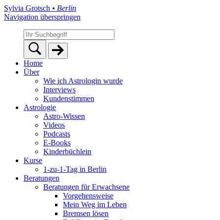
Sylvia Grotsch
• Berlin
Navigation überspringen
Home
Über
Wie ich Astrologin wurde
Interviews
Kundenstimmen
Astrologie
Astro-Wissen
Videos
Podcasts
E-Books
Kinderbüchlein
Kurse
1-zu-1-Tag in Berlin
Beratungen
Beratungen für Erwachsene
Vorgehensweise
Mein Weg im Leben
Bremsen lösen