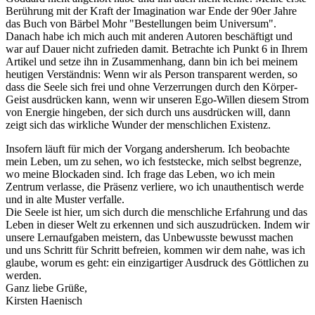
Berührung mit der Kraft der Imagination war Ende der 90er Jahre
das Buch von Bärbel Mohr "Bestellungen beim Universum".
Danach habe ich mich auch mit anderen Autoren beschäftigt und
war auf Dauer nicht zufrieden damit. Betrachte ich Punkt 6 in Ihrem
Artikel und setze ihn in Zusammenhang, dann bin ich bei meinem
heutigen Verständnis: Wenn wir als Person transparent werden, so
dass die Seele sich frei und ohne Verzerrungen durch den Körper-
Geist ausdrücken kann, wenn wir unseren Ego-Willen diesem Strom
von Energie hingeben, der sich durch uns ausdrücken will, dann
zeigt sich das wirkliche Wunder der menschlichen Existenz.
Insofern läuft für mich der Vorgang andersherum. Ich beobachte
mein Leben, um zu sehen, wo ich feststecke, mich selbst begrenze,
wo meine Blockaden sind. Ich frage das Leben, wo ich mein
Zentrum verlasse, die Präsenz verliere, wo ich unauthentisch werde
und in alte Muster verfalle.
Die Seele ist hier, um sich durch die menschliche Erfahrung und das
Leben in dieser Welt zu erkennen und sich auszudrücken. Indem wir
unsere Lernaufgaben meistern, das Unbewusste bewusst machen
und uns Schritt für Schritt befreien, kommen wir dem nahe, was ich
glaube, worum es geht: ein einzigartiger Ausdruck des Göttlichen zu
werden.
Ganz liebe Grüße,
Kirsten Haenisch